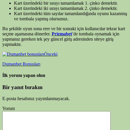
Kart üzerindeki bir sırayı tamamlamak 1. çinko demektir.
Kart üzerindeki iki sırayı tamamlamak 2. çinko demektir.
Kart üzerindeki tüm sayılar tamamlandığında oyunu kazanmış
ve tombala yapmış olursunuz.
Bu şekilde oyun sona erer ve bir sonraki için kullanıcılar tekrar kart
seçme aşamasına dönerler.
Prizmabet
’de tombala oynamak için
yapmanız gereken tek şey güncel giriş adresinden siteye giriş
yapmaktır.
Önceki
Dumanbet Bonusları
İlk yorum yapan olun
Bir yanıt bırakın
E-posta hesabınız yayımlanmayacak.
Yorum