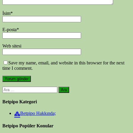
İsim
*
E-posta
*
Web sitesi
Save my name, email, and website in this browser for the next
time I comment.
Arama:
Betpipo Kategori
Betpipo Hakkında;
Betpipo Popüler Konular