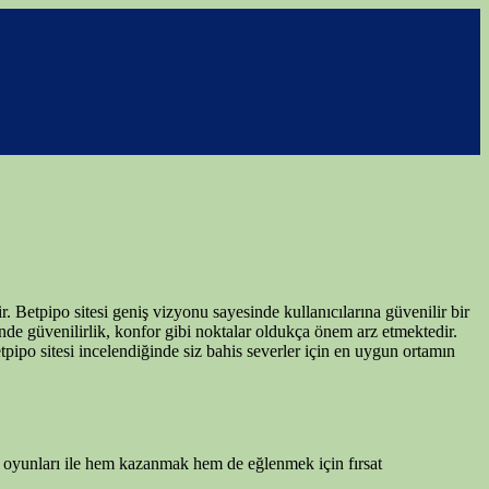
ir. Betpipo sitesi geniş vizyonu sayesinde kullanıcılarına güvenilir bir
nde güvenilirlik, konfor gibi noktalar oldukça önem arz etmektedir.
pipo sitesi incelendiğinde siz bahis severler için en uygun ortamın
no oyunları ile hem kazanmak hem de eğlenmek için fırsat