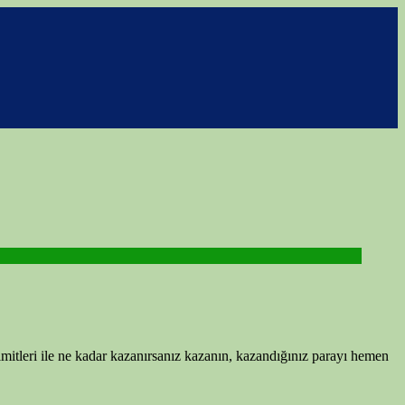
mitleri ile ne kadar kazanırsanız kazanın, kazandığınız parayı hemen