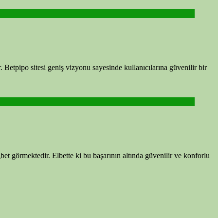
 Betpipo sitesi geniş vizyonu sayesinde kullanıcılarına güvenilir bir
et görmektedir. Elbette ki bu başarının altında güvenilir ve konforlu